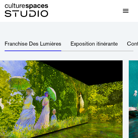
Passer
Panneau de gestion des cookies
Accueil
Men
Franchise Des Lumières
Exposition itinérante
Cont